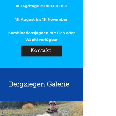
10 Jagdtage
25000.00
USD
15. August bis 15. November
Kombinationsjagden mit Elch oder
Wapiti verfügbar
Kontakt
Bergziegen Galerie